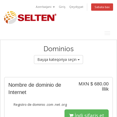
Azerbaijani
Giriş
Qeydiyyat
Səbətə bax
Togg
navig
Dominios
Başqa kateqoriya seçin
MXN $ 680.00
Nombre de dominio de
İllik
Internet
Registro de dominio .com .net .org
İndi sifariş et