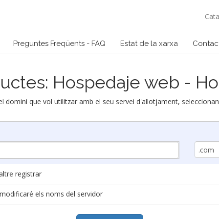
Cat
Preguntes Freqüents - FAQ
Estat de la xarxa
Contact
uctes: Hospedaje web - Ho
 el domini que vol utilitzar amb el seu servei d'allotjament, selecciona
ltre registrar
i modificaré els noms del servidor