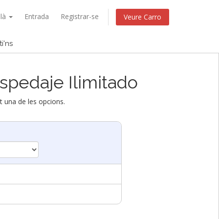
alà
Entrada
Registrar-se
Veure Carro
i'ns
Compte
spedaje Ilimitado
nt una de les opcions.